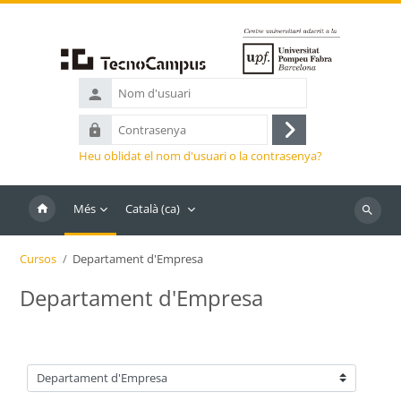
Ves al contingut principal
Nom
d'usuari
Contrasenya
Inicia
Heu oblidat el nom d'usuari o la contrasenya?
la
sessió
Més
Català ‎(ca)‎
Cerca
cursos
Cursos
Departament d'Empresa
Departament d'Empresa
Categories de cursos