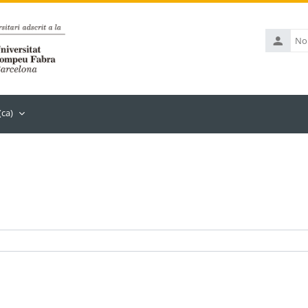
Nom
d'usuari
(ca)‎