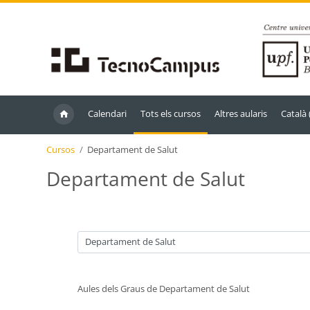
Ves al contingut principal
Calendari
Tots els cursos
Altres aularis
Català ‎
Cursos
Departament de Salut
Departament de Salut
Categories de cursos
Aules dels Graus de Departament de Salut