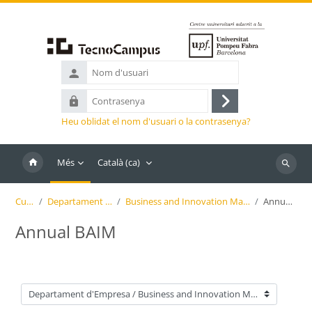
Ves al contingut principal
Nom
d'usuari
Contrasenya
Inicia
Heu oblidat el nom d'usuari o la contrasenya?
la
sessió
Més
Català ‎(ca)‎
Cerca
cursos
Cursos
Departament d'Empresa
Business and Innovation Management Degree
Annual BAIM
Annual BAIM
Categories de cursos