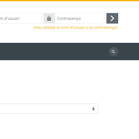
Contrasenya
Inicia
Heu oblidat el nom d'usuari o la contrasenya?
la
sessió
Cerca
cursos