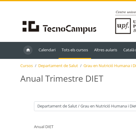
Ves al contingut principal
Calendari
Tots els cursos
Altres aularis
Català ‎
Cursos
Departament de Salut
Grau en Nutrició Humana i Di
Anual Trimestre DIET
Categories de cursos
Anual DIET