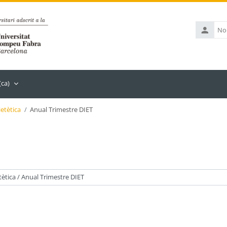
Nom
d'usuari
(ca)‎
etètica
Anual Trimestre DIET